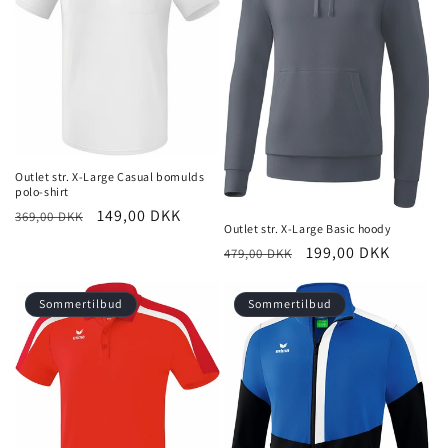
Outlet str. X-Large Casual bomulds
polo-shirt
Normalpris
Udsalgspris
149,00 DKK
369,00 DKK
Outlet str. X-Large Basic hoody
Normalpris
Udsalgspris
199,00 DKK
479,00 DKK
Sommertilbud
Sommertilbud