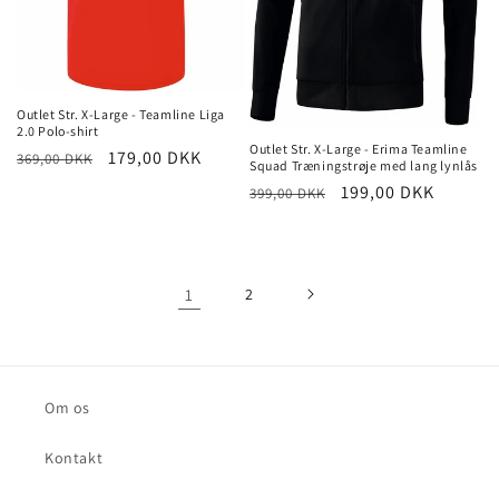
Outlet Str. X-Large - Teamline Liga
2.0 Polo-shirt
Outlet Str. X-Large - Erima Teamline
Normalpris
Udsalgspris
179,00 DKK
369,00 DKK
Squad Træningstrøje med lang lynlås
Normalpris
Udsalgspris
199,00 DKK
399,00 DKK
1
2
Om os
Kontakt