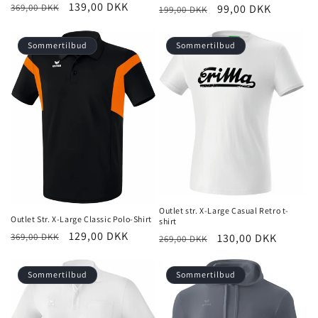
Normalpris
Udsalgspris
139,00 DKK
369,00 DKK
Normalpris
Udsalgspris
99,00 DKK
199,00 DKK
Sommertilbud
Sommertilbud
Outlet str. X-Large Casual Retro t-
Outlet Str. X-Large Classic Polo-Shirt
shirt
Normalpris
Udsalgspris
129,00 DKK
369,00 DKK
Normalpris
Udsalgspris
130,00 DKK
269,00 DKK
Sommertilbud
Sommertilbud