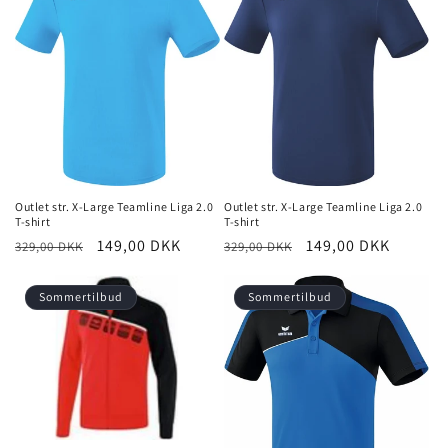
Outlet str. X-Large Teamline Liga 2.0
Outlet str. X-Large Teamline Liga 2.0
T-shirt
T-shirt
Normalpris
Udsalgspris
149,00 DKK
Normalpris
Udsalgspris
149,00 DKK
329,00 DKK
329,00 DKK
Sommertilbud
Sommertilbud