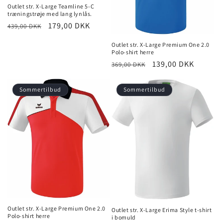
Outlet str. X-Large Teamline 5-C
træningstrøje med lang lynlås.
Normalpris
Udsalgspris
179,00 DKK
439,00 DKK
Outlet str. X-Large Premium One 2.0
Polo-shirt herre
Normalpris
Udsalgspris
139,00 DKK
369,00 DKK
Sommertilbud
Sommertilbud
Outlet str. X-Large Premium One 2.0
Outlet str. X-Large Erima Style t-shirt
Polo-shirt herre
i bomuld