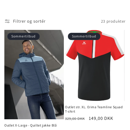
o
l
Filtrer og sortér
23 produkter
l
e
Sommertilbud
Sommertilbud
k
t
i
o
n
:
Outlet str. XL. Erima Teamline Squad
T-shirt
Normalpris
Udsalgspris
149,00 DKK
329,00 DKK
Outlet X-Large - Quiltet jakke Blå