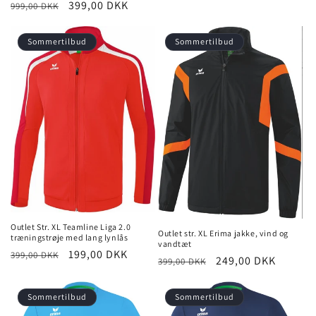
Normalpris
Udsalgspris
399,00 DKK
999,00 DKK
Sommertilbud
Sommertilbud
Outlet Str. XL Teamline Liga 2.0
Outlet str. XL Erima jakke, vind og
træningstrøje med lang lynlås
vandtæt
Normalpris
Udsalgspris
199,00 DKK
399,00 DKK
Normalpris
Udsalgspris
249,00 DKK
399,00 DKK
Sommertilbud
Sommertilbud