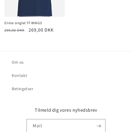
Erima singlet TF WINGS
Normalpris
Udsalgspris
269,00 DKK
299,00 DKK
Om os
Kontakt
Betingelser
Tilmeld dig vores nyhedsbrev
Mail