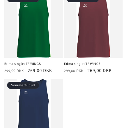
Erima singlet TF WINGS-
Erima singlet TF WINGS
Normalpris
Udsalgspris
269,00 DKK
Normalpris
Udsalgspris
269,00 DKK
299,00 DKK
299,00 DKK
Sommertilbud