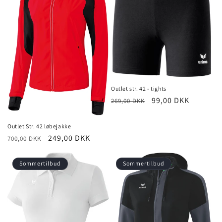
Outlet str. 42 - tights
Normalpris
Udsalgspris
99,00 DKK
269,00 DKK
Outlet Str. 42 løbejakke
Normalpris
Udsalgspris
249,00 DKK
700,00 DKK
Sommertilbud
Sommertilbud