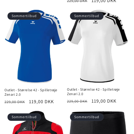
Normalpris
Udsalgspris
119,00 DKK
229,00 DKK
Sommertilbud
Sommertilbud
Outlet - Størrelse 42 - Spilletrøje
Outlet - Størrelse 42 - Spilletrøje
Zenari 2.0
Zenari 2.0
Normalpris
Udsalgspris
119,00 DKK
Normalpris
Udsalgspris
119,00 DKK
229,00 DKK
229,00 DKK
Sommertilbud
Sommertilbud