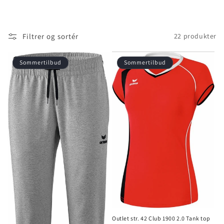
o
l
Filtrer og sortér
22 produkter
l
e
Sommertilbud
Sommertilbud
k
t
i
o
n
:
Outlet str. 42 Club 1900 2.0 Tank top