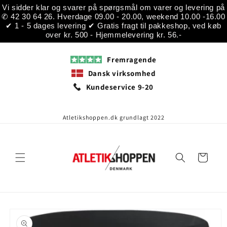
Gå til
Vi sidder klar og svarer på spørgsmål om varer og levering på
indhold
✆ 42 30 64 26. Hverdage 09.00 - 20.00, weekend 10.00 -16.00
✔ 1 - 5 dages levering ✔ Gratis fragt til pakkeshop, ved køb
over kr. 500 - Hjemmelevering kr. 56.-
Fremragende
Dansk virksomhed
Kundeservice 9-20
Atletikshoppen.dk grundlagt 2022
Indkøbskurv
å til
roduktoplysninger