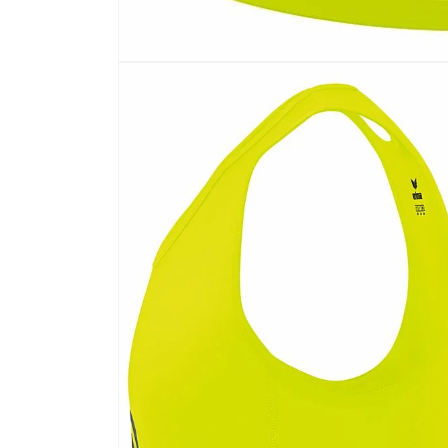
Åbn
mediet
1
i
modus