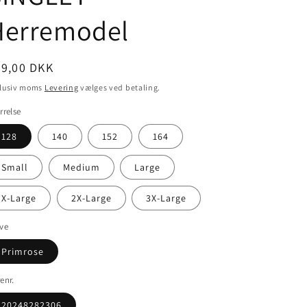
Herremodel
ormalpris
49,00 DKK
klusiv moms
Levering
vælges ved betaling.
rrelse
128
140
152
164
Small
Medium
Large
X-Large
2X-Large
3X-Large
ve
Primrose
enr.
20248282306