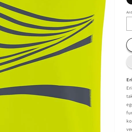
Ant
Er
Er
ta
eg
fu
ko
ve