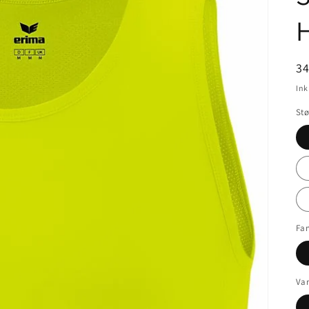
N
3
In
Stø
Far
Var