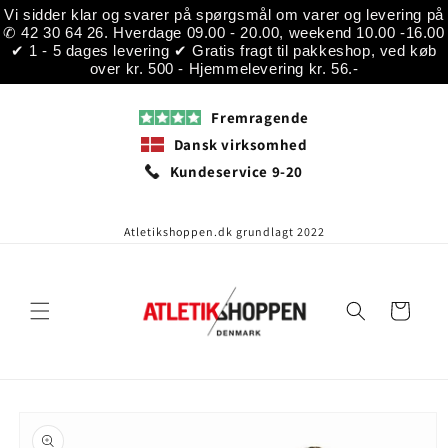
Gå til
Vi sidder klar og svarer på spørgsmål om varer og levering på
indhold
✆ 42 30 64 26. Hverdage 09.00 - 20.00, weekend 10.00 -16.00
✔ 1 - 5 dages levering ✔ Gratis fragt til pakkeshop, ved køb
over kr. 500 - Hjemmelevering kr. 56.-
Fremragende
Dansk virksomhed
Kundeservice 9-20
Atletikshoppen.dk grundlagt 2022
Indkøbskurv
å til
roduktoplysninger