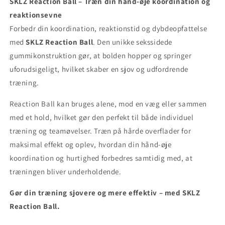
SKLZ Reaction Ball – Træn din hånd-øje koordination og
reaktionsevne!
reaktionsevne!
reaktionsevne
Forbedr din koordination, reaktionstid og dybdeopfattelse
med
SKLZ Reaction Ball
. Den unikke sekssidede
gummikonstruktion gør, at bolden hopper og springer
uforudsigeligt, hvilket skaber en sjov og udfordrende
træning.
Reaction Ball kan bruges alene, mod en væg eller sammen
med et hold, hvilket gør den perfekt til både individuel
træning og teamøvelser. Træn på hårde overflader for
maksimal effekt og oplev, hvordan din hånd-øje
koordination og hurtighed forbedres samtidig med, at
træningen bliver underholdende.
Gør din træning sjovere og mere effektiv – med SKLZ
Reaction Ball.