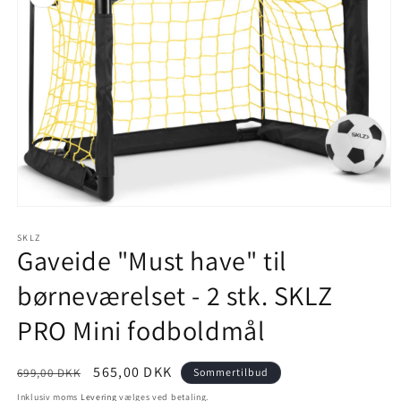
Åbn
mediet
1
SKLZ
Gaveide "Must have" til
i
modus
børneværelset - 2 stk. SKLZ
PRO Mini fodboldmål
Normalpris
Udsalgspris
565,00 DKK
699,00 DKK
Sommertilbud
Inklusiv moms
Levering
vælges ved betaling.