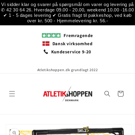
Gå til
Vi sidder klar og svarer på spørgsmål om varer og levering på
indhold
✆ 42 30 64 26. Hverdage 09.00 - 20.00, weekend 10.00 -16.00
✔ 1 - 5 dages levering ✔ Gratis fragt til pakkeshop, ved køb
over kr. 500 - Hjemmelevering kr. 56.-
Fremragende
Dansk virksomhed
Kundeservice 9-20
Atletikshoppen.dk grundlagt 2022
Indkøbskurv
å til
roduktoplysninger