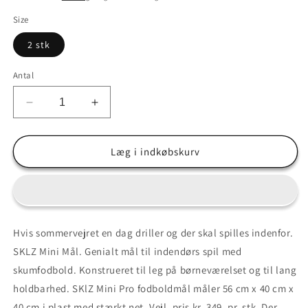
Size
2 stk
Antal
Reducer
Øg
antallet
antallet
for
for
Gaveide
Gaveide
Læg i indkøbskurv
&quot;Must
&quot;Must
have&quot;
have&quot;
til
til
børneværelset
børneværelset
-
-
Hvis sommervejret en dag driller og der skal spilles indenfor.
2
2
SKLZ Mini Mål. Genialt mål til indendørs spil med
stk.
stk.
SKLZ
SKLZ
skumfodbold. Konstrueret til leg på børneværelset og til lang
PRO
PRO
holdbarhed. SKlZ Mini Pro fodboldmål måler 56 cm x 40 cm x
Mini
Mini
40 cm i plast med stærkt net. Vejl. pris kr. 349. pr. stk. Der