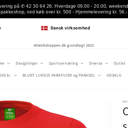
vering på ✆ 42 30 64 26. Hverdage 09.00 - 20.00, weekend 1
pakkeshop, ved køb over kr. 500 - Hjemmelevering kr. 56.-
e
Dansk virksomhed
Atletikshoppen.dk grundlagt 2022
me
Designlinjer
Sportsernæring
Diverse
Outlet
000 kr.
BLUNT LUKSUS PARAPLYER og PARASOL
UDSALG
ER
C
s