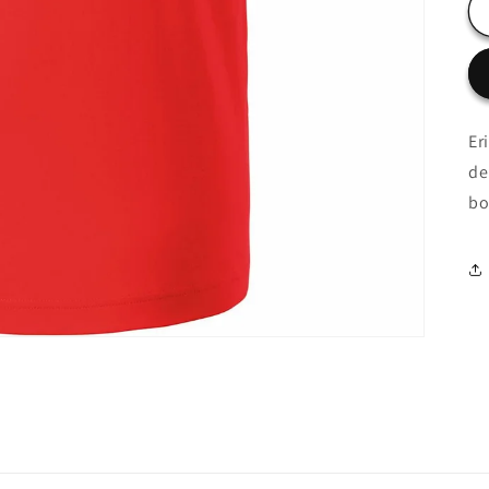
Er
de
bo