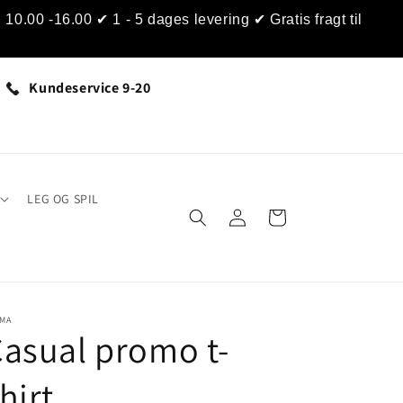
0.00 -16.00 ✔ 1 - 5 dages levering ✔ Gratis fragt til
Kundeservice 9-20
LEG OG SPIL
Log
Indkøbskurv
ind
IMA
asual promo t-
hirt