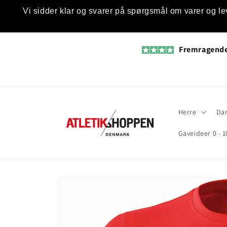
Gå til
Vi sidder klar og svarer på spørgsmål om varer og le
indhold
Fremragend
Herre
Da
Gaveideer 0 - 1
Gå til
produktoplysninger