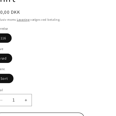
ormalpris
30,00 DKK
klusiv moms
Levering
vælges ved betaling.
rrelse
116
ve
rød
enr.
Sort
al
Reducer
Øg
antallet
antallet
for
for