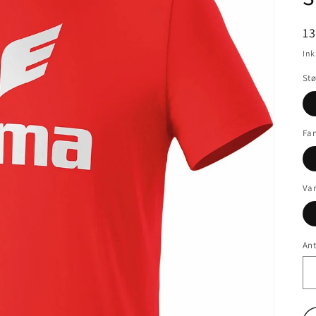
N
1
In
Stø
Far
Var
Ant