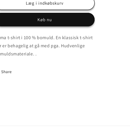
Casual
Casual
Læg i indkøbskurv
promo
promo
t-
t-
Køb nu
shirt
shirt
ima t-shirt i 100 % bomuld. En klassisk t-shirt
r er behagelig at gå med pga. Hudvenlige
muldsmateriale. .
Share