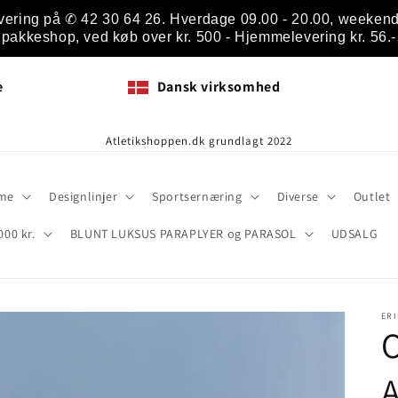
vering på ✆ 42 30 64 26. Hverdage 09.00 - 20.00, weekend 1
pakkeshop, ved køb over kr. 500 - Hjemmelevering kr. 56.-
e
Dansk virksomhed
Atletikshoppen.dk grundlagt 2022
me
Designlinjer
Sportsernæring
Diverse
Outlet
000 kr.
BLUNT LUKSUS PARAPLYER og PARASOL
UDSALG
ER
O
A