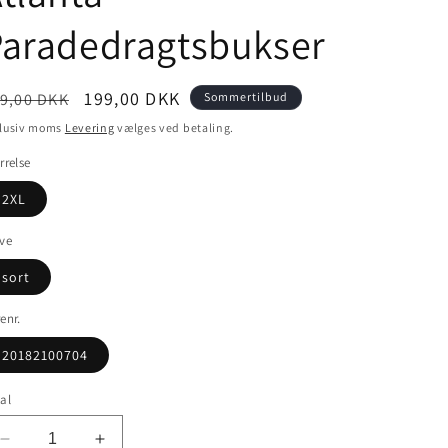
Paradedragtsbukser
ormalpris
Udsalgspris
199,00 DKK
9,00 DKK
Sommertilbud
klusiv moms
Levering
vælges ved betaling.
rrelse
2XL
ve
sort
enr.
20182100704
al
Reducer
Øg