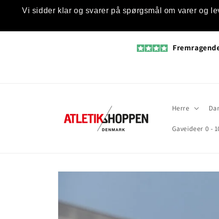
Gå til
Vi sidder klar og svarer på spørgsmål om varer og le
indhold
Fremragend
Herre
Da
Gaveideer 0 - 1
Gå til
produktoplysninger