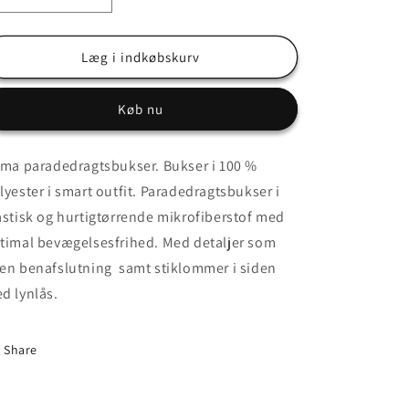
antallet
antallet
for
for
Outlet
Outlet
Læg i indkøbskurv
str.
str.
2XL
2XL
Køb nu
Atlanta
Atlanta
Paradedragtsbukser
Paradedragtsbukser
ima paradedragtsbukser. Bukser i 100 %
lyester i smart outfit. Paradedragtsbukser i
astisk og hurtigtørrende mikrofiberstof med
timal bevægelsesfrihed. Med detaljer som
en benafslutning samt stiklommer i siden
d lynlås.
Share