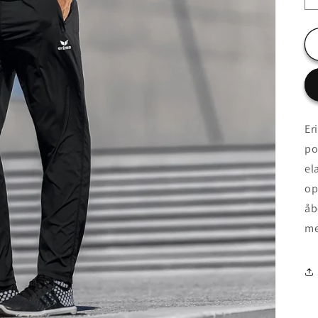
Er
po
el
op
åb
me