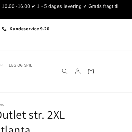
0.00 -16.00 ✔ 1 - 5 dages levering ✔ Gratis fragt til
Kundeservice 9-20
LEG OG SPIL
Log
Indkøbskurv
ind
IMA
utlet str. 2XL
tlanta