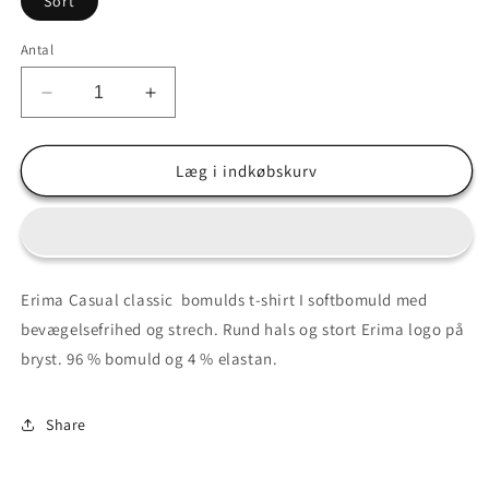
Sort
Antal
Reducer
Øg
antallet
antallet
for
for
Classic
Classic
Læg i indkøbskurv
Erima
Erima
bomulds
bomulds
t-
t-
shirt
shirt
Erima Casual classic bomulds t-shirt I softbomuld med
bevægelsefrihed og strech. Rund hals og stort Erima logo på
bryst. 96 % bomuld og 4 % elastan.
Share