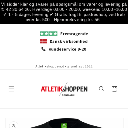
Gå til
Vi sidder klar og svarer på spørgsmål om varer og levering på
indhold
✆ 42 30 64 26. Hverdage 09.00 - 20.00, weekend 10.00 -16.00
✔ 1 - 5 dages levering ✔ Gratis fragt til pakkeshop, ved køb
over kr. 500 - Hjemmelevering kr. 56.-
Fremragende
Dansk virksomhed
Kundeservice 9-20
Atletikshoppen.dk grundlagt 2022
Indkøbskurv
å til
roduktoplysninger