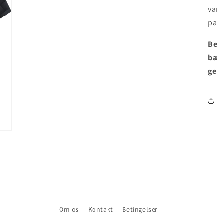
va
pa
Be
bæ
ge
Om os
Kontakt
Betingelser