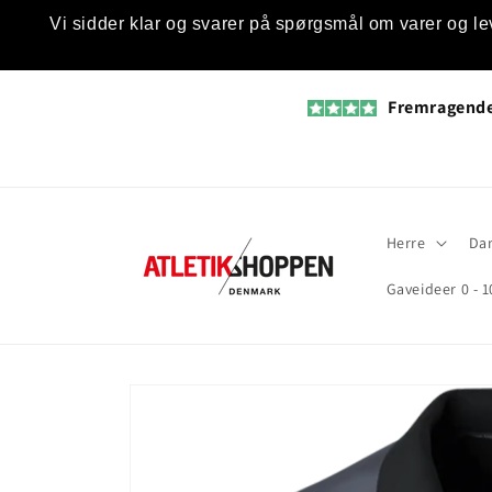
Gå til
Vi sidder klar og svarer på spørgsmål om varer og le
indhold
Fremragend
Herre
Da
Gaveideer 0 - 1
Gå til
produktoplysninger