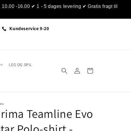
0.00 -16.00 ✔ 1 - 5 dages levering ✔ Gratis fragt til
Kundeservice 9-20
LEG OG SPIL
Log
Indkøbskurv
ind
IMA
rima Teamline Evo
tar Polo-shirt -