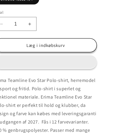
al
Reducer
Øg
antallet
antallet
for
for
Erima
Erima
Læg i indkøbskurv
Teamline
Teamline
Evo
Evo
Star
Star
Polo-
Polo-
shirt
shirt
ima Teamline Evo Star Polo-shirt, herremodel
-
-
l sport og fritid. Polo-shirt i superlet og
herremodel
herremodel
nktionel materiale. Erima Teamline Evo Star
lo-shirt er perfekt til hold og klubber, da
sign og farve kan købes med leveringsgaranti
l udgangen af 2027. Fås i 12 farvevarianter.
0 % genbrugspolyester. Passer med mange