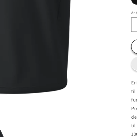
Ant
Er
ti
fu
Po
de
ti
10