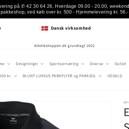
vering på ✆ 42 30 64 26. Hverdage 09.00 - 20.00, weekend 1
pakkeshop, ved køb over kr. 500 - Hjemmelevering kr. 56.-
e
Dansk virksomhed
Atletikshoppen.dk grundlagt 2022
me
Designlinjer
Sportsernæring
Diverse
Outlet
000 kr.
BLUNT LUKSUS PARAPLYER og PARASOL
UDSALG
ER
E
S