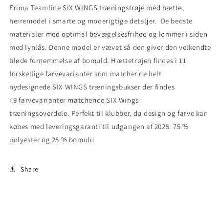
med
med
Erima Teamline SIX WINGS træningstrøje med hætte,
hætte
hætte
herremodel i smarte og moderigtige detaljer. De bedste
materialer med optimal bevægelsesfrihed og
lommer i siden
med lynlås
. Denne model er vævet så den giver den velkendte
bløde fornemmelse af bomuld. Hættetrøjen findes i 11
forskellige farvevarianter som matcher de helt
nydesignede SIX WINGS træningsbukser der findes
i 9 farvevarianter matchende SIX Wings
træningsoverdele. Perfekt til klubber, da design og farve kan
købes med leveringsgaranti til udgangen af 2025.
75 %
polyester og 25 % bomuld
Share