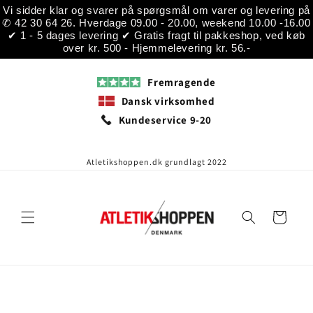
Gå til
Vi sidder klar og svarer på spørgsmål om varer og levering på
indhold
✆ 42 30 64 26. Hverdage 09.00 - 20.00, weekend 10.00 -16.00
✔ 1 - 5 dages levering ✔ Gratis fragt til pakkeshop, ved køb
over kr. 500 - Hjemmelevering kr. 56.-
Fremragende
Dansk virksomhed
Kundeservice 9-20
Atletikshoppen.dk grundlagt 2022
Indkøbskurv
å til
roduktoplysninger