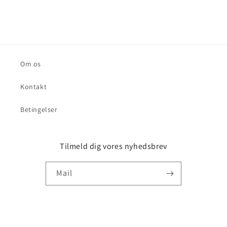
Om os
Kontakt
Betingelser
Tilmeld dig vores nyhedsbrev
Mail
© 2026,
atletikshoppen.dk
Drevet af Shopify