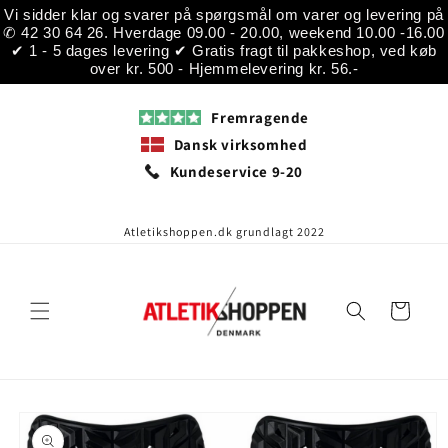
Gå til
Vi sidder klar og svarer på spørgsmål om varer og levering på
indhold
✆ 42 30 64 26. Hverdage 09.00 - 20.00, weekend 10.00 -16.00
✔ 1 - 5 dages levering ✔ Gratis fragt til pakkeshop, ved køb
over kr. 500 - Hjemmelevering kr. 56.-
Fremragende
Dansk virksomhed
Kundeservice 9-20
Atletikshoppen.dk grundlagt 2022
Indkøbskurv
å til
roduktoplysninger