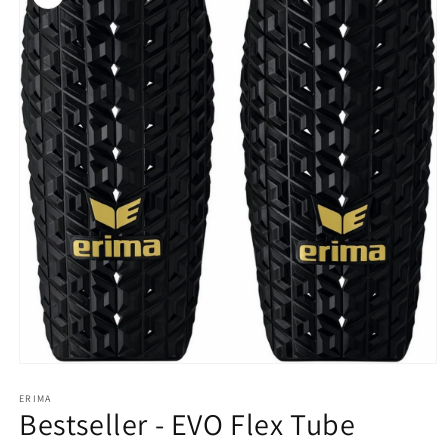
Åbn
mediet
1
ERIMA
Bestseller - EVO Flex Tube
i
modus