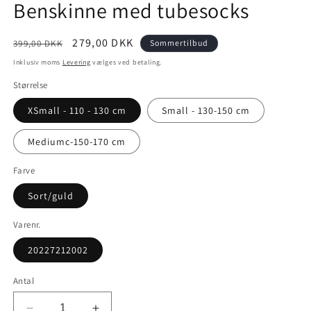
Benskinne med tubesocks
Normalpris
Udsalgspris
279,00 DKK
399,00 DKK
Sommertilbud
Inklusiv moms
Levering
vælges ved betaling.
Størrelse
XSmall - 110 - 130 cm
Small - 130-150 cm
Mediumc-150-170 cm
Farve
Sort/guld
Varenr.
20227212002
Antal