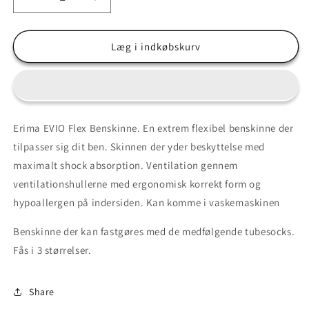
Reducer
Øg
antallet
antallet
for
for
Bestseller
Bestseller
Læg i indkøbskurv
-
-
EVO
EVO
Flex
Flex
Tube
Tube
Benskinne
Benskinne
Erima EVIO Flex Benskinne. En extrem flexibel benskinne der
med
med
tilpasser sig dit ben. Skinnen der yder beskyttelse med
tubesocks
tubesocks
maximalt shock absorption. Ventilation gennem
ventilationshullerne med ergonomisk korrekt form og
hypoallergen på indersiden. Kan komme i vaskemaskinen
Benskinne der kan fastgøres med de medfølgende tubesocks.
Fås i 3 størrelser.
Share