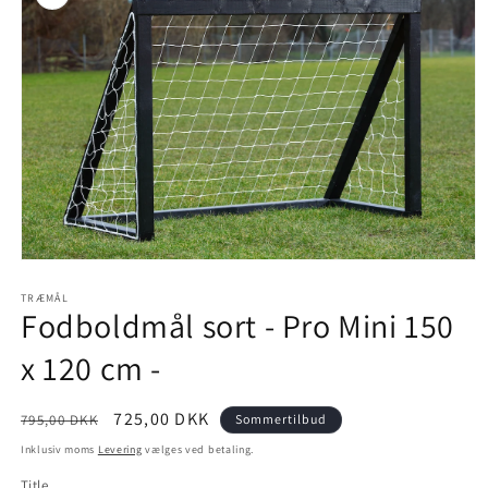
Åbn
mediet
1
TRÆMÅL
Fodboldmål sort - Pro Mini 150
i
modus
x 120 cm -
Normalpris
Udsalgspris
725,00 DKK
795,00 DKK
Sommertilbud
Inklusiv moms
Levering
vælges ved betaling.
Title