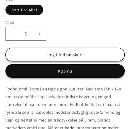
Sort Pro Mini
Antal
Reducer
Øg
antallet
antallet
for
for
Fodboldmål
Fodboldmål
Læg i indkøbskurv
sort
sort
-
-
Køb nu
Pro
Pro
Mini
Mini
150
150
Fodboldmål i træ i en rigtig god kvalitet. Med sine 150 x 120
x
x
cm passer målet ind i selv de mindste haver, og en god
120
120
cm
cm
størrelse til især de mindre børn.
Fodboldmålet er i massivt
-
-
fyrretræ som er særdeles modstandsdygtigt overfor vind og
vejr, og nettet er med en trådtykkelse på 3 mm, blandt
markedets kraftigste. Målet er både imprægneret og malet,