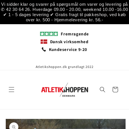
Gå til
Vi sidder klar og svarer på spørgsmål om varer og levering på
indhold
✆ 42 30 64 26. Hverdage 09.00 - 20.00, weekend 10.00 -16.00
✔ 1 - 5 dages levering ✔ Gratis fragt til pakkeshop, ved køb
over kr. 500 - Hjemmelevering kr. 56.-
Fremragende
Dansk virksomhed
Kundeservice 9-20
Atletikshoppen.dk grundlagt 2022
Indkøbskurv
å til
roduktoplysninger