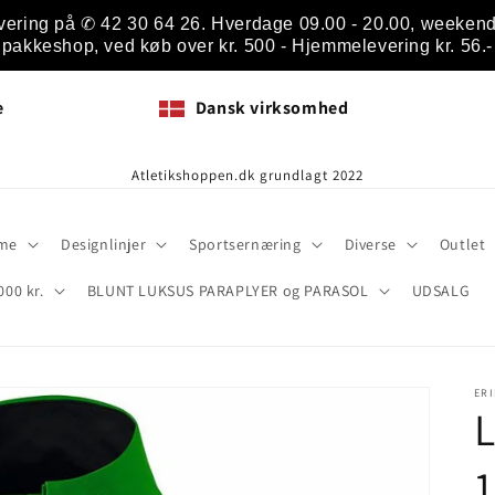
vering på ✆ 42 30 64 26. Hverdage 09.00 - 20.00, weekend 1
pakkeshop, ved køb over kr. 500 - Hjemmelevering kr. 56.-
e
Dansk virksomhed
Atletikshoppen.dk grundlagt 2022
me
Designlinjer
Sportsernæring
Diverse
Outlet
000 kr.
BLUNT LUKSUS PARAPLYER og PARASOL
UDSALG
ER
1