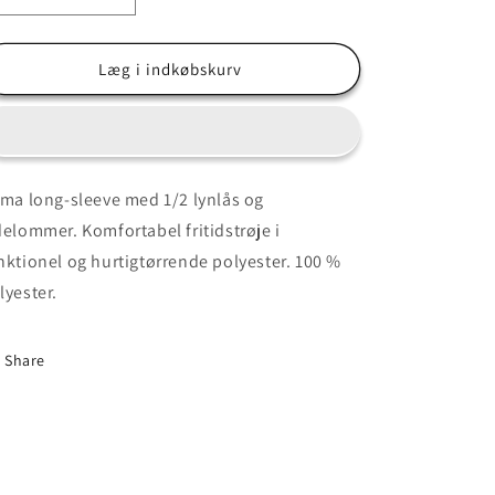
antallet
antallet
for
for
Long-
Long-
Læg i indkøbskurv
Sleeve
Sleeve
med
med
1/2
1/2
lynlås
lynlås
-
-
ima long-sleeve med 1/2 lynlås og
figursyet
figursyet
delommer. Komfortabel fritidstrøje i
damemodel
damemodel
nktionel og hurtigtørrende polyester. 100 %
lyester.
Share