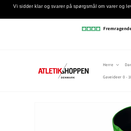
Gå til
Vi sidder klar og svarer på spørgsmål om varer og le
indhold
Fremragend
Herre
Da
Gaveideer 0 - 1
Gå til
produktoplysninger