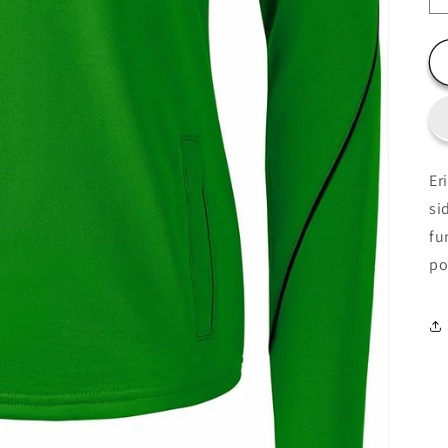
Er
si
fu
po