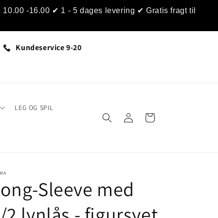
0.00 -16.00 ✔ 1 - 5 dages levering ✔ Gratis fragt til
Kundeservice 9-20
LEG OG SPIL
Log
Indkøbskurv
ind
IMA
Long-Sleeve med
/2 lynlås - figursyet