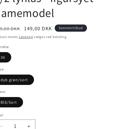
damemodel
ormalpris
Udsalgspris
149,00 DKK
9,00 DKK
Sommertilbud
klusiv moms
Levering
vælges ved betaling.
rrelse
36
ve
dyb grøn/sort
enr.
Blå/Sort
al
Reducer
Øg