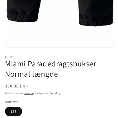
Åbn
mediet
1
ERIMA
Miami Paradedragtsbukser
i
modus
Normal længde
Normalpris
350,00 DKK
Inklusiv moms
Levering
vælges ved betaling.
Størrelse
128