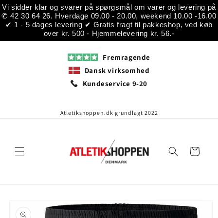
Gå til
Vi sidder klar og svarer på spørgsmål om varer og levering på
indhold
✆ 42 30 64 26. Hverdage 09.00 - 20.00, weekend 10.00 -16.00
✔ 1 - 5 dages levering ✔ Gratis fragt til pakkeshop, ved køb
over kr. 500 - Hjemmelevering kr. 56.-
Fremragende
Dansk virksomhed
Kundeservice 9-20
Atletikshoppen.dk grundlagt 2022
Indkøbskurv
å til
roduktoplysninger