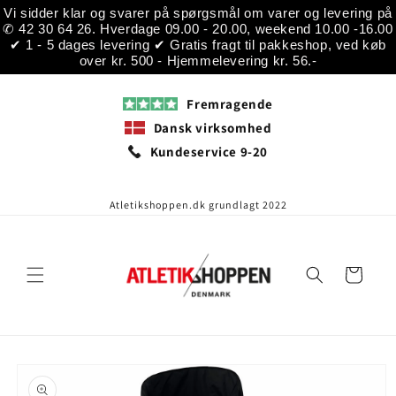
Gå til
Vi sidder klar og svarer på spørgsmål om varer og levering på
indhold
✆ 42 30 64 26. Hverdage 09.00 - 20.00, weekend 10.00 -16.00
✔ 1 - 5 dages levering ✔ Gratis fragt til pakkeshop, ved køb
over kr. 500 - Hjemmelevering kr. 56.-
Fremragende
Dansk virksomhed
Kundeservice 9-20
Atletikshoppen.dk grundlagt 2022
Indkøbskurv
å til
roduktoplysninger