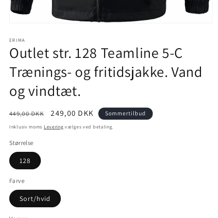
Åbn
mediet
1
ERIMA
Outlet str. 128 Teamline 5-C
i
modus
Trænings- og fritidsjakke. Vand
og vindtæt.
Normalpris
Udsalgspris
249,00 DKK
449,00 DKK
Sommertilbud
Inklusiv moms
Levering
vælges ved betaling.
Størrelse
128
Farve
Sort/hvid