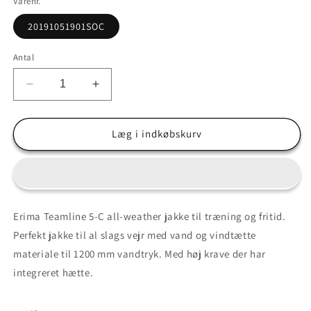
Varenr.
20191051901SOC
Antal
Reducer
Øg
antallet
antallet
for
for
Outlet
Outlet
Læg i indkøbskurv
str.
str.
128
128
Teamline
Teamline
5-
5-
C
C
Erima Teamline 5-C all-weather jakke til træning og fritid.
Trænings-
Trænings-
Perfekt jakke til al slags vejr med vand og vindtætte
og
og
fritidsjakke.
fritidsjakke.
materiale til 1200 mm vandtryk. Med høj krave der har
Vand
Vand
integreret hætte.
og
og
vindtæt.
vindtæt.