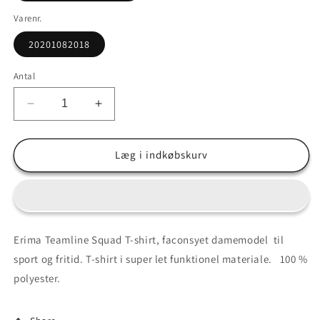
Varenr.
20201082018
Antal
Reducer
Øg
antallet
antallet
for
for
Outlet
Outlet
Læg i indkøbskurv
str.
str.
40-
40-
Erima
Erima
Teamline
Teamline
Squad
Squad
Erima Teamline Squad T-shirt, faconsyet damemodel til
T-
T-
sport og fritid. T-shirt i super let funktionel materiale.
100 %
shirt
shirt
-
-
polyester.
faconsyet
faconsyet
damemodel
damemodel