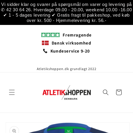
Gå til
Vi sidder klar og svarer på spørgsmål om varer og levering på
indhold
✆ 42 30 64 26. Hverdage 09.00 - 20.00, weekend 10.00 -16.00
✔ 1 - 5 dages levering ✔ Gratis fragt til pakkeshop, ved køb
over kr. 500 - Hjemmelevering kr. 56.-
Fremragende
Dansk virksomhed
Kundeservice 9-20
Atletikshoppen.dk grundlagt 2022
Indkøbskurv
å til
roduktoplysninger