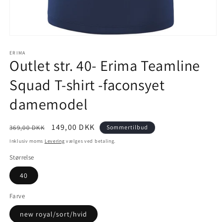
Åbn
mediet
1
ERIMA
Outlet str. 40- Erima Teamline
i
modus
Squad T-shirt -faconsyet
damemodel
Normalpris
Udsalgspris
149,00 DKK
369,00 DKK
Sommertilbud
Inklusiv moms
Levering
vælges ved betaling.
Størrelse
40
Farve
new royal/sort/hvid