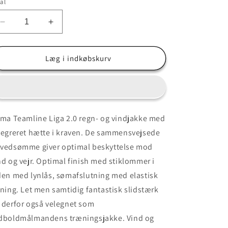
al
Reducer
Øg
antallet
antallet
for
for
Outlet
Outlet
Læg i indkøbskurv
str.
str.
Small
Small
Erima
Erima
TEAM
TEAM
Træningsjakke
Træningsjakke
ima Teamline Liga 2.0 regn- og vindjakke med
vind-
vind-
tegreret hætte i kraven. De sammensvejsede
og
og
vandtæt
vandtæt
vedsømme giver optimal beskyttelse mod
nd og vejr. Optimal finish med stiklommer i
den med lynlås, sømafslutning med elastisk
nning. Let men samtidig fantastisk slidstærk
 derfor også velegnet som
dboldmålmandens træningsjakke. Vind og