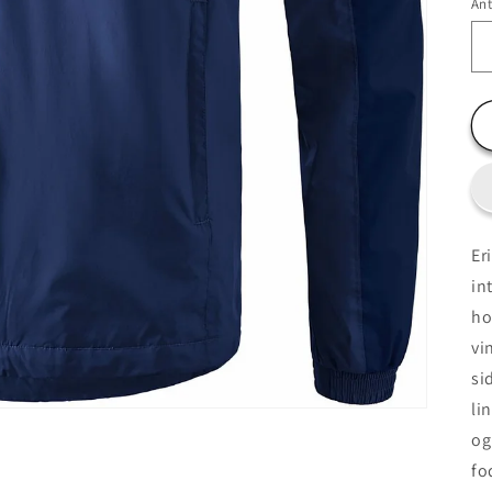
Ant
Er
in
ho
vi
si
li
og
fo