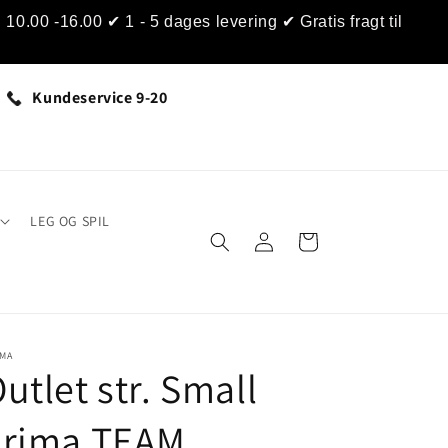
0.00 -16.00 ✔ 1 - 5 dages levering ✔ Gratis fragt til
Kundeservice 9-20
LEG OG SPIL
Log
Indkøbskurv
ind
IMA
utlet str. Small
Erima TEAM