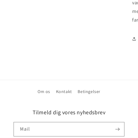
va
me
fa
Om os
Kontakt
Betingelser
Tilmeld dig vores nyhedsbrev
Mail