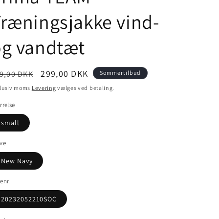
ræningsjakke vind-
og vandtæt
ormalpris
Udsalgspris
299,00 DKK
9,00 DKK
Sommertilbud
klusiv moms
Levering
vælges ved betaling.
rrelse
small
ve
New Navy
enr.
20232052210SOC