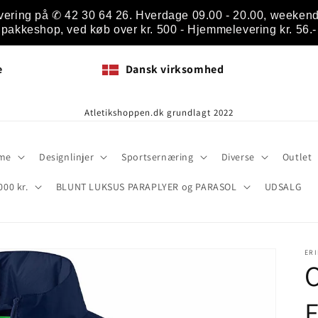
vering på ✆ 42 30 64 26. Hverdage 09.00 - 20.00, weekend 1
pakkeshop, ved køb over kr. 500 - Hjemmelevering kr. 56.-
e
Dansk virksomhed
Atletikshoppen.dk grundlagt 2022
me
Designlinjer
Sportsernæring
Diverse
Outlet
000 kr.
BLUNT LUKSUS PARAPLYER og PARASOL
UDSALG
ER
O