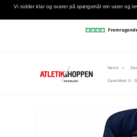
Gå til
Vi sidder klar og svarer på spørgsmål om varer og le
indhold
Fremragend
Herre
Da
Gaveideer 0 - 1
Gå til
produktoplysninger