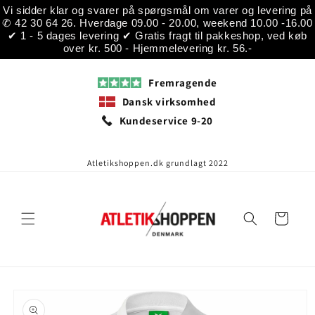
Gå til
Vi sidder klar og svarer på spørgsmål om varer og levering på
indhold
✆ 42 30 64 26. Hverdage 09.00 - 20.00, weekend 10.00 -16.00
✔ 1 - 5 dages levering ✔ Gratis fragt til pakkeshop, ved køb
over kr. 500 - Hjemmelevering kr. 56.-
Fremragende
Dansk virksomhed
Kundeservice 9-20
Atletikshoppen.dk grundlagt 2022
Indkøbskurv
å til
roduktoplysninger