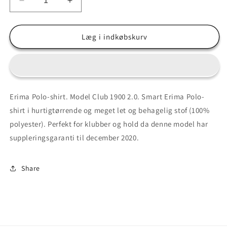
Reducer
Øg
antallet
antallet
for
for
Polo-
Polo-
Læg i indkøbskurv
shirt
shirt
-
-
VM
VM
herre
herre
Erima Polo-shirt. Model Club 1900 2.0.
Smart Erima Polo-
shirt i hurtigtørrende og meget let og behagelig stof (100%
polyester).
Perfekt for klubber og hold da denne model har
suppleringsgaranti til december 2020.
Share