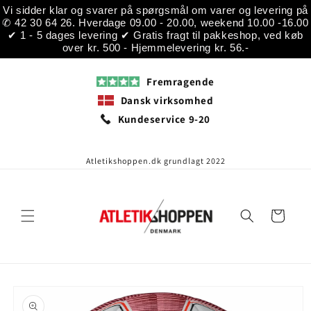
Gå til
Vi sidder klar og svarer på spørgsmål om varer og levering på
indhold
✆ 42 30 64 26. Hverdage 09.00 - 20.00, weekend 10.00 -16.00
✔ 1 - 5 dages levering ✔ Gratis fragt til pakkeshop, ved køb
over kr. 500 - Hjemmelevering kr. 56.-
Fremragende
Dansk virksomhed
Kundeservice 9-20
Atletikshoppen.dk grundlagt 2022
Indkøbskurv
å til
roduktoplysninger