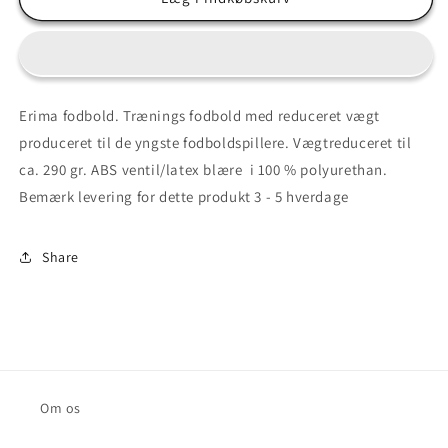
Lite
Lite
290
290
str.
str.
4
4
Erima fodbold. Trænings fodbold med reduceret vægt
produceret til de yngste fodboldspillere. Vægtreduceret til
ca. 290 gr. ABS ventil/latex blære i 100 % polyurethan.
Bemærk levering for dette produkt 3 - 5 hverdage
Share
Om os