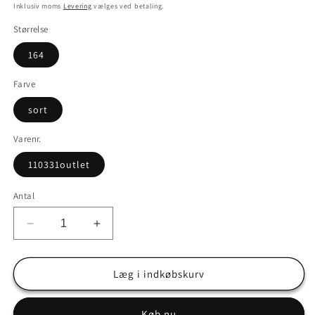
Inklusiv moms
Levering
vælges ved betaling.
Størrelse
164
Farve
sort
Varenr.
110331outlet
Antal
Reducer
Øg
antallet
antallet
for
for
Outlet
Outlet
Læg i indkøbskurv
-
-
Størrelse
Størrelse
Køb nu