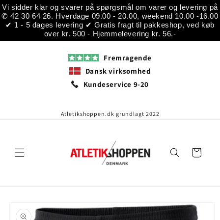
Gå til
Vi sidder klar og svarer på spørgsmål om varer og levering på
indhold
✆ 42 30 64 26. Hverdage 09.00 - 20.00, weekend 10.00 -16.00
✔ 1 - 5 dages levering ✔ Gratis fragt til pakkeshop, ved køb
over kr. 500 - Hjemmelevering kr. 56.-
Fremragende
Dansk virksomhed
Kundeservice 9-20
Atletikshoppen.dk grundlagt 2022
Indkøbskurv
å til
roduktoplysninger