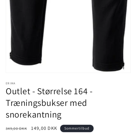
Åbn
mediet
1
ERIMA
Outlet - Størrelse 164 -
i
modus
Træningsbukser med
snorekantning
Normalpris
Udsalgspris
149,00 DKK
349,00 DKK
Sommertilbud