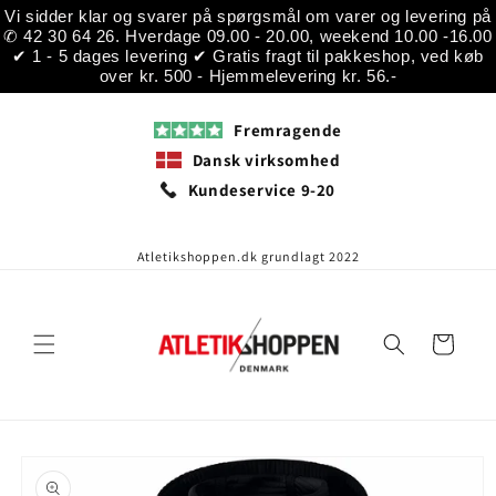
Gå til
Vi sidder klar og svarer på spørgsmål om varer og levering på
indhold
✆ 42 30 64 26. Hverdage 09.00 - 20.00, weekend 10.00 -16.00
✔ 1 - 5 dages levering ✔ Gratis fragt til pakkeshop, ved køb
over kr. 500 - Hjemmelevering kr. 56.-
Fremragende
Dansk virksomhed
Kundeservice 9-20
Atletikshoppen.dk grundlagt 2022
Indkøbskurv
å til
roduktoplysninger