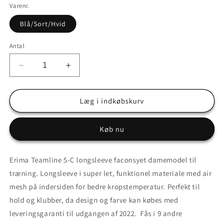
Varenr.
Blå/Sort/Hvid
Antal
Reducer
Øg
antallet
antallet
for
for
Teamline
Teamline
Læg i indkøbskurv
5-
5-
C
C
Køb nu
longsleeve
longsleeve
faconsyet
faconsyet
damemodel
damemodel
Erima Teamline 5-C longsleeve faconsyet damemodel til
træning. Longsleeve i super let, funktionel materiale med air
mesh på indersiden for bedre kropstemperatur. Perfekt til
hold og klubber, da design og farve kan købes med
leveringsgaranti til udgangen af 2022. Fås i 9 andre