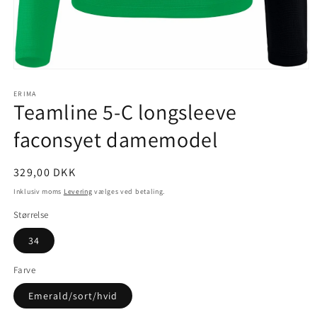
Åbn
mediet
1
ERIMA
Teamline 5-C longsleeve
i
modus
faconsyet damemodel
Normalpris
329,00 DKK
Inklusiv moms
Levering
vælges ved betaling.
Størrelse
34
Farve
Emerald/sort/hvid