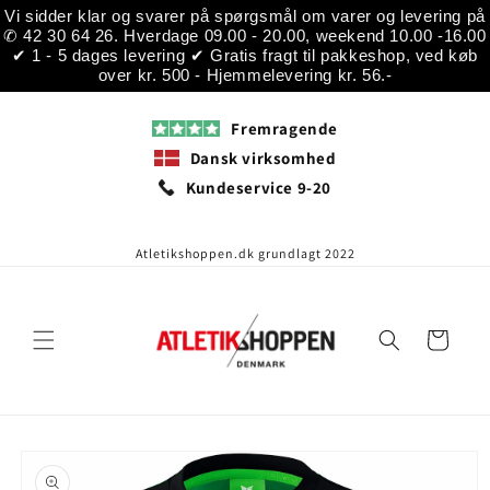
Gå til
Vi sidder klar og svarer på spørgsmål om varer og levering på
indhold
✆ 42 30 64 26. Hverdage 09.00 - 20.00, weekend 10.00 -16.00
✔ 1 - 5 dages levering ✔ Gratis fragt til pakkeshop, ved køb
over kr. 500 - Hjemmelevering kr. 56.-
Fremragende
Dansk virksomhed
Kundeservice 9-20
Atletikshoppen.dk grundlagt 2022
Indkøbskurv
å til
roduktoplysninger