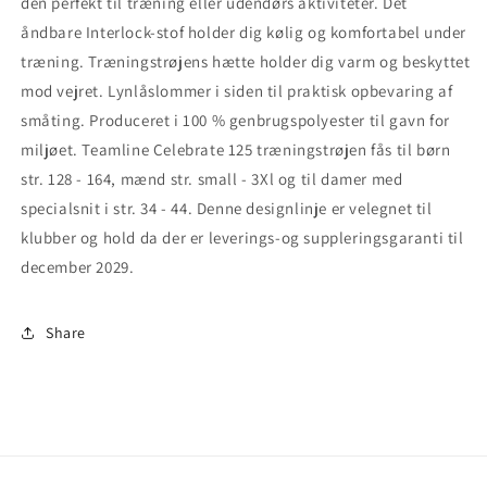
den perfekt til træning eller udendørs aktiviteter. Det
Curacao/Konge
Curacao/Konge
blå
blå
åndbare Interlock-stof holder dig kølig og komfortabel under
træning. Træningstrøjens hætte holder dig varm og beskyttet
mod vejret. Lynlåslommer i siden til praktisk opbevaring af
småting. Produceret i 100 % genbrugspolyester til gavn for
miljøet. Teamline Celebrate 125 træningstrøjen fås til børn
str. 128 - 164, mænd str. small - 3Xl og til damer med
specialsnit i str. 34 - 44. Denne designlinje er velegnet til
klubber og hold da der er leverings-og suppleringsgaranti til
december 2029.
Share