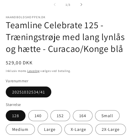
1
2
af
1
/
3
i
i
modus
m
HAANDBOLDSHOPPEN.DK
Teamline Celebrate 125 -
Træningstrøje med lang lynlås
og hætte - Curacao/Konge blå
Normalpris
529,00 DKK
Inklusiv moms
Levering
vælges ved betaling.
Varenummer
20251032534/41
Størrelse
128
140
152
164
Small
Medium
Large
X-Large
2X-Large