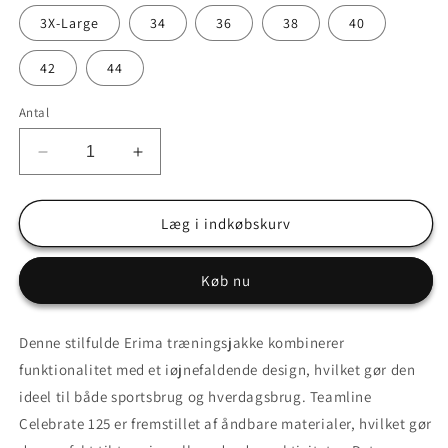
3X-Large
34
36
38
40
42
44
Antal
Reducer
Øg
antallet
antallet
for
for
Teamline
Teamline
Læg i indkøbskurv
Celebrate
Celebrate
125
125
Køb nu
-
-
Træningstrøje
Træningstrøje
med
med
Denne stilfulde Erima træningsjakke kombinerer
lang
lang
funktionalitet med et iøjnefaldende design, hvilket gør den
lynlås
lynlås
og
og
ideel til både sportsbrug og hverdagsbrug. Teamline
hætte
hætte
Celebrate 125 er fremstillet af åndbare materialer, hvilket gør
-
-