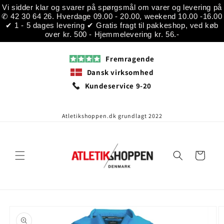
Gå til
Vi sidder klar og svarer på spørgsmål om varer og levering på
indhold
✆ 42 30 64 26. Hverdage 09.00 - 20.00, weekend 10.00 -16.00
✔ 1 - 5 dages levering ✔ Gratis fragt til pakkeshop, ved køb
over kr. 500 - Hjemmelevering kr. 56.-
Fremragende
Dansk virksomhed
Kundeservice 9-20
Atletikshoppen.dk grundlagt 2022
Indkøbskurv
å til
roduktoplysninger